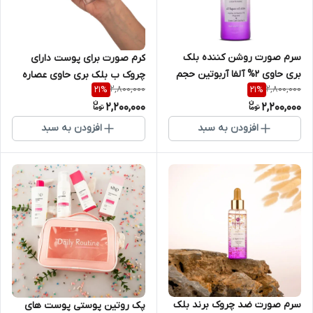
سرم صورت روشن کننده بلک
کرم صورت برای پوست دارای
بری حاوی 2% آلفا آربوتین حجم
چروک ب بلک بری حاوی عصاره
2,800,000
2,800,000
21
%
21
%
40 میلی لیتر ام ان دی
سلول‌های بنیادی و جلبک دریایی
2,200,000
2,200,000
حجم 40 میلی لیتر. ام ان دی
افزودن به سبد
افزودن به سبد
سرم صورت ضد چروک برند بلک
پک روتین پوستی پوست های