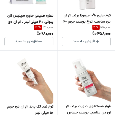
کرم حاوی %10 میموزا برند. ام ان
قطره طبیعی حاوی سیلیس الن
دی مناسب انواع پوست حجم 40
بیوتی. ۳۰ میلی لیتر . ام ان دی
1,290,000
550,000
24
%
16
%
میلی لیتر
حجم 30 میلی لیتر
980,000
458,000
افزودن به سبد
افزودن به سبد
فوم شستشوی صورت برند. ام
کرم ضد لک برند ام ان دی حجم
ان دی مناسب پوست حساس
50 میلی لیتر