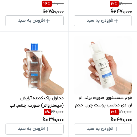
990,000
570,000
24
%
17
%
حجم 150 میلی لیتر
750,000
470,000
افزودن به سبد
افزودن به سبد
فوم شستشوی صورت برند. ام
محلول پاک کننده آرایش
ان دی مناسب پوست چرب حجم
(میسلارواتر) صورت، چشم، لب
440,000
570,000
11
%
17
%
150 میلی لیتر
برند. ام ان دی. مناسب پوست
390,000
470,000
چرب
افزودن به سبد
افزودن به سبد