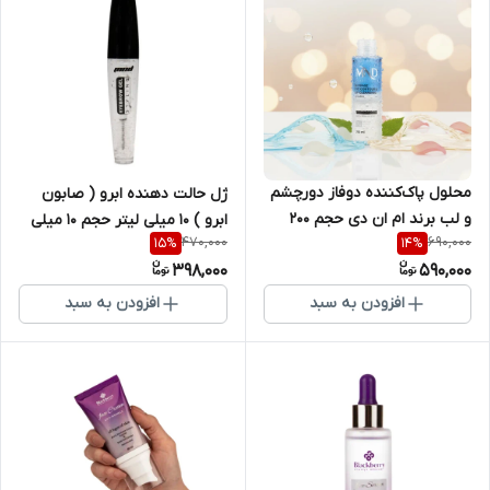
محلول پاک‌کننده دوفاز دورچشم
ژل حالت دهنده ابرو ( صابون
و لب برند ام ان دی حجم 200
ابرو ) 10 میلی لیتر حجم 10 میلی
470,000
690,000
15
%
14
%
میلی لیتر
لیتر برند ام ان دی
398,000
590,000
افزودن به سبد
افزودن به سبد