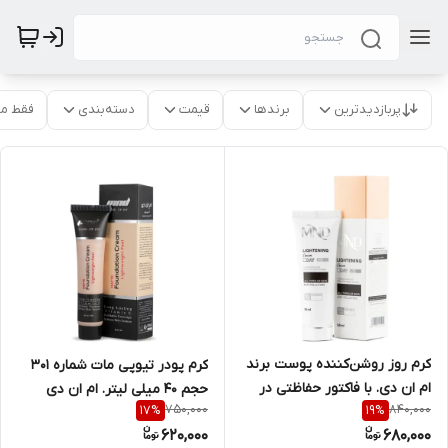
پربازدیدترین
برندها
قیمت
دسته‌بندی
فقط م
کرم روز روشن‌کننده پوست برند
کرم پودر تیوپی مات شماره 301
ام ان دی. با فاکتور حفاظتی در
حجم 40 میلی لیتر. ام ان دی
750,000
840,000
17
%
19
%
برابر آفتاب 15 مناسب انواع
620,000
680,000
پوست حجم 50 میلی لیتر