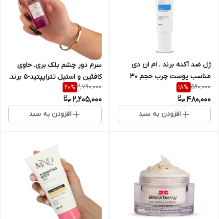
ژل ضد آکنه برند . ام ان دی
سرم دور چشم بلک بری. حاوی
مناسب پوست چرب حجم 30
کافئین و استیل تتراپپتید-5 برند.
2,790,000
590,000
20
%
18
%
میلی لیتر
ام ان دی حجم 40 میلی لیتر
2,205,000
480,000
افزودن به سبد
افزودن به سبد