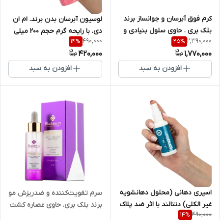
کرم فوق آبرسان و جوانساز برند
لوسیون آبرسان بدن برند. ام ان
بلک بری . حاوی سلول بنیادی و
دی. با رایحه گرم حجم 200 میلی
490,000
2,390,000
14
%
25
%
طلای 24 عیار برند ام ان دی حجم
لیتر
420,000
1,770,000
50 میلی لیتر
افزودن به سبد
افزودن به سبد
اسپری دهانی (محلول دهانشویه
سرم تقویت‌کننده و ضدریزش مو
غیر الکلی) دنتالند با اثر ضد پلاک
برند بلک بری. حاوی عصاره کشت
490,000
14
%
دندان برند ام ان دی.
سلولی میوه سیب ام آن دی.