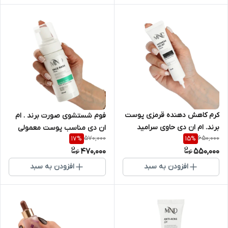
کرم کاهش دهنده قرمزی پوست
فوم شستشوی صورت برند . ام
برند. ام ان دی حاوی سرامید
ان دی مناسب پوست معمولی
570,000
650,000
17
%
15
%
حجم 40 میلی لیتر
حجم 150 میلی لیتر
470,000
550,000
افزودن به سبد
افزودن به سبد