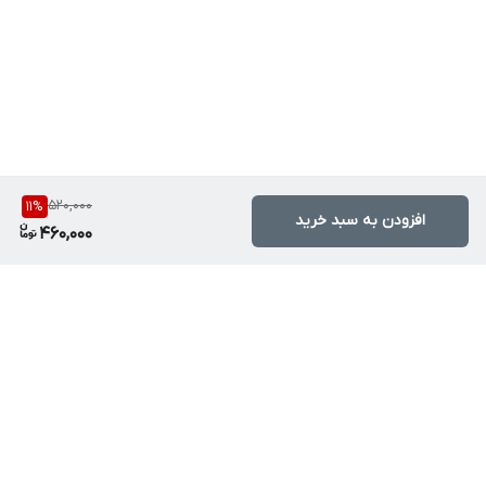
520,000
11
%
افزودن به سبد خرید
460,000
برگشت به بالا