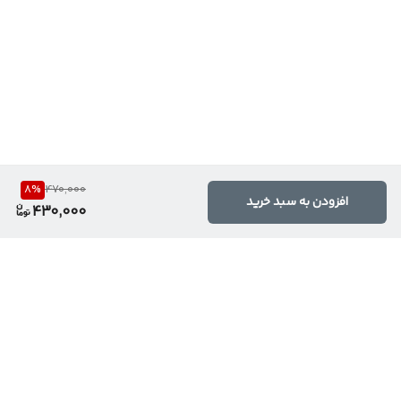
8
%
470,000
افزودن به سبد خرید
430,000
برگشت به بالا