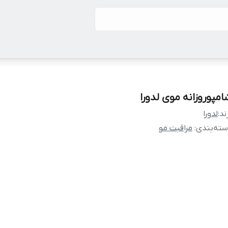
امپوروزانه موی لدورا
ند:
لدورا
ته‌بندی
:
مراقبت مو