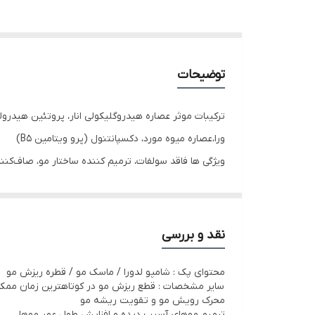
توضیحات
ترکیبات موثر عصاره هیدروگلیکولی انار، پروتئین هیدرول
ورا،عصاره میوه مورد، دکسپانتنول (پرو ویتامین B5)
ویژگی ها فاقد سولفات، ترمیم کننده ساختار مو، صاف‌ک
ویتامین‌ها و پروتئین‌ها، فاقد نمک، فاقد پارابن، مناسب
حجم ۲۰۰میل
نقد و بررسی
محتوای پک : شامپو لدورا / ماسک مو / قطره ریزش مو
سایر مشخصات : قطع ریزش مو در کوتاهترین زمان ممک
محرک رویش مو و تقویت ریشه مو
ترمیم موهای آسیب دیده و افزایش طول عمر موها