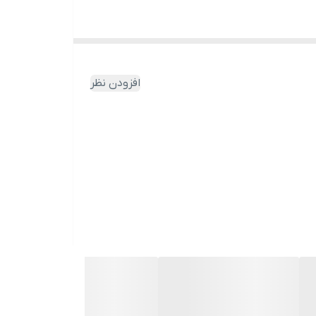
رین/ روغن بادام/ تلخ عصاره آلوئه
افزودن نظر