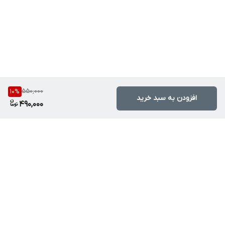
550,000
10
%
افزودن به سبد خرید
490,000
برگشت به بالا