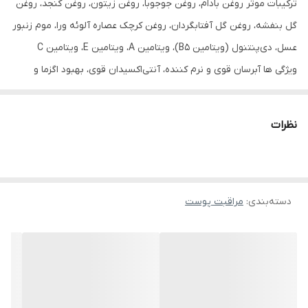
ترکیبات موثر روغن بادام، روغن جوجوبا، روغن زیتون، روغن کنجد، روغن
گل بنفشه، روغن گل آفتابگردان، روغن کرچک عصاره آلوئه ورا، موم زنبور
عسل، دی‌پنتنول (ویتامین B5)، ویتامین A، ویتامین E، ویتامین C
ویژگی ها آبرسان قوی و نرم کننده، آنتی‌اکسیدان قوی، بهبود اگزما و
حساسیت های پوستی
نظرات
دسته‌بندی
:
مراقبت پوست