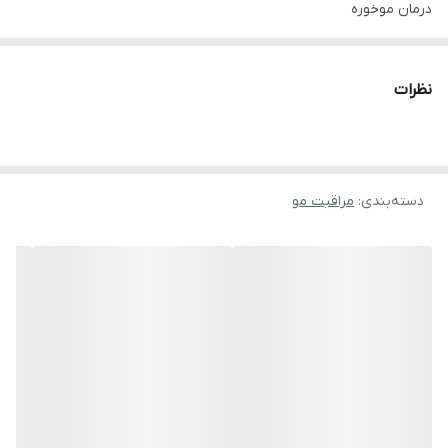
درمان موخوره
برطرف کننده زبری خشنی وزبری
تثبیت کننده رنگ مو و درمان موهای اسیب دیده از رنگ
نظرات
افزایش خون رسانی
افزایش رشد مو
جلوگیری از ریزش
دسته‌بندی
:
مراقبت مو
محافظت در برابر سشوار و اسیب های محیطی و الودگی ها
ضد الکتریسیته ساکن
جلوگیری از آسیب های ناشی از رادیکال های آزاد
تقویت کننده و ابرسان کننده ساقه مو
بهترین محصول برای اینکه همیشه ساقه موی سالم داشته باشید