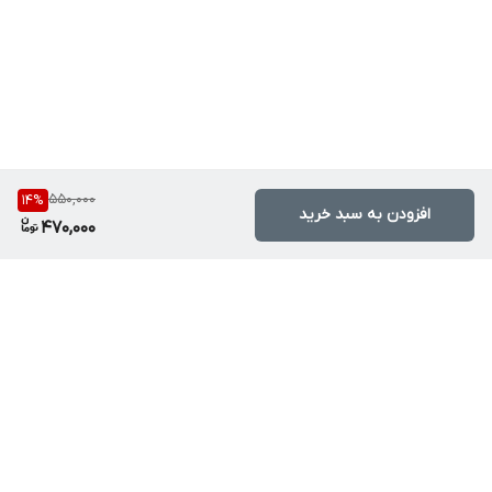
550,000
14
%
افزودن به سبد خرید
470,000
برگشت به بالا