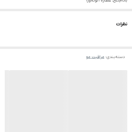
بادام‌تلخ، عصاره آلوئه‌ورا
تونیک گیاهی تقویت کننده و ضدریزش موی سر لدورا هربال، یک
محصول کاملا گیاهی است. این تونیک حرفه ‌ای برای پیشگیری و کنترل
نظرات
ریزش مو طراحی شده است. مواد فعال ارگانیک ویژه موجود در این
محصول گیاهی فولیکول­ های مو را تقویت و احیا کرده، از ریزش مو
پیشگیری و به رشد مجدد آن کمک می­‌کند.
دسته‌بندی
:
مراقبت مو