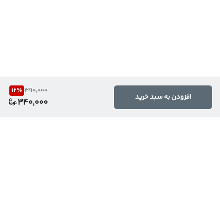
12
%
390,000
افزودن به سبد خرید
340,000
برگشت به بالا