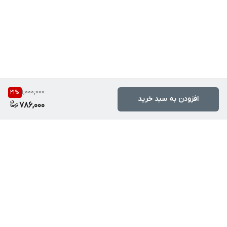
1,000,000
21
%
افزودن به سبد خرید
786,000
برگشت به بالا