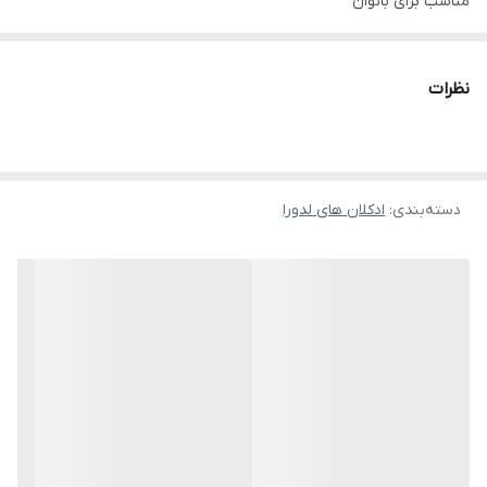
مناسب برای بانوان
نوع رایحه خنک و شیرین
گروه بویایی گلی
نظرات
نت آغازی گواوا (نوعی میوه بومی مکزیک)، شلیل و میلک شیک
نت میانی چوب ساج، گل میموزا و پیچک
نت پایانی آدامس، قهوه، گیاه مُر
دسته‌بندی
:
ادکلان های لدورا