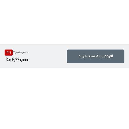
5,850,000
14
%
افزودن به سبد خرید
4,990,000
برگشت به بالا