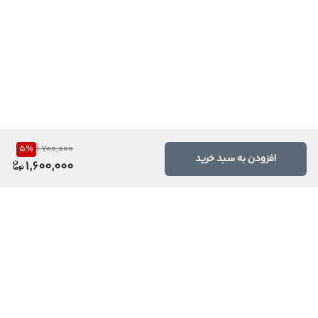
5
%
1,700,000
افزودن به سبد خرید
1,600,000
برگشت به بالا