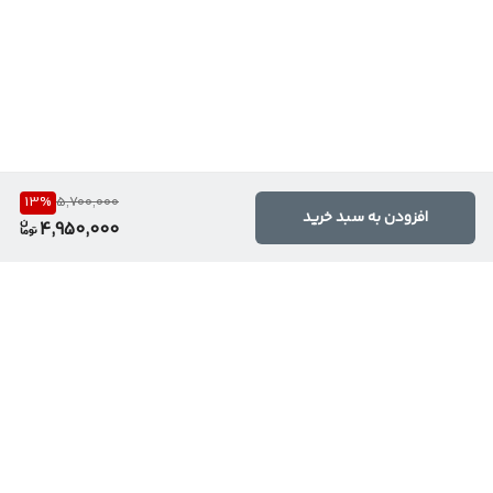
13
%
5,700,000
افزودن به سبد خرید
4,950,000
برگشت به بالا