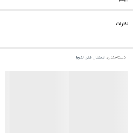
100ml
مناسب برای :
بانوان و آقایان
نظرات
نوع رایحه :
ملایم و شیرین
گروه بویایی :
آروماتیک
دسته‌بندی
:
ادکلان های لدورا
نت آغازی :
زیره سیاه، ترنج، پرتقال تلخ
نت میانی :
فلفل، گل رز و گل زنبق
نت پایانی :
عنبر، مشک و وانیل
مجوزها :