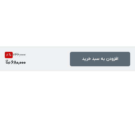
746,000
8
%
افزودن به سبد خرید
680,000
برگشت به بالا