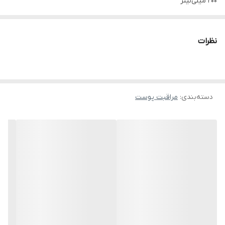
200 میلی‌لیتر
نوع محفظه نگهدارنده :
بطری پت
نظرات
جنس محفظه نگه دارنده :
پلاستیک
گروه سنی :
15 سال به بالا
دسته‌بندی
:
مراقبت پوست
ترکیبات موثر :
عصاره دانه یونجه، دی‌پنتنول، روغن کرچک، روغن دانه آفتاب‌گردان،
عصاره گیاه ترشک
ویژگی ها :
پاک‌کننده آرایش صورت و دور چشم، پاکسازی کامل پوست، کنترل‌کننده
منافذ باز، ضدالتهاب، محافظ پوست و مغذی