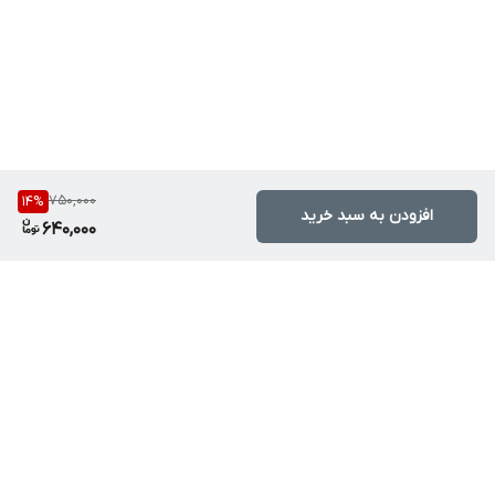
750,000
14
%
افزودن به سبد خرید
640,000
برگشت به بالا