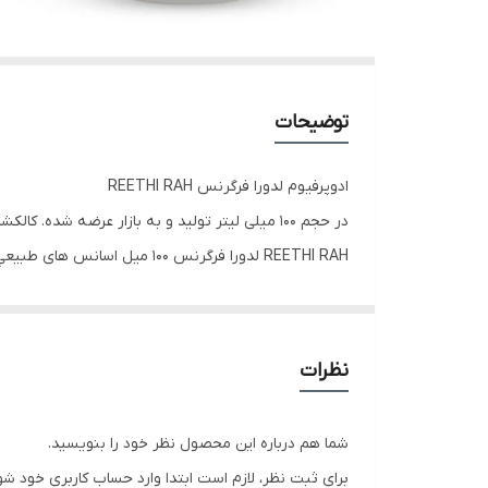
توضیحات
ادوپرفیوم لدورا فرگرنس REETHI RAH
در حجم 100 میلی لیتر تولید و به بازار عرضه ش
REETHI RAH لدورا فرگرنس 100
رایحه زنانه، مردانه و اسپرت هستند.
امروزه در صنعت عطرسازی تولیدکنندگان این صنعت، رای
نظرات
بیشتر از رایحه­ های موجود در طبیعت الهام می گیرند. گل
مشک و عنبر از اصلی ترین و پرطرفدارترین مواد طبیعی 
شما هم درباره این محصول نظر خود را بنویسید.
استفاده می شود.
برای ثبت نظر، لازم است ابتدا وارد حساب کاربری خود شو