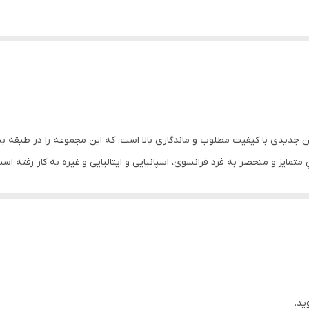
ده. کالکشن جدیدی با کیفیت مطلوب و ماندگاری بالا است. که این مجموعه را در طبق
 میل اسانس های طبیعیِ متمایز و منحصر به فرد فرانسوی، اسپانیایی و ایتالیایی و غیره به 
حه های خاص و متمایز عطرها را بر اساس جنسیت، شخصیت و روانشناسی افراد 
­ها (یاس، یاسمن، زنبق، گل شیپوری، رز، ارکیده و…)، برگ­ها، میوه ها (لیمو،
تشکیل­ دهنده رایحه ­ها به شمار می روند. همچنین برای ماندگاری بیشتر رای
ید.