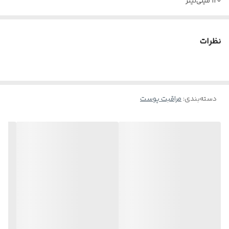
120 میلی‌لیتر
نوع محفظه نگه دارنده :
تیوپ
نظرات
جنس محفظه نگه دارنده :
پلاستیک
گروه سنی :
15 سال به بالا
دسته‌بندی
:
مراقبت پوست
ترکیبات موثر :
روغن شی‌باتر، روغن جوجوبا، روغن کرچک، آلانتوئین، روغن دانه
آفتاب‌گردان، دی پنتنول (ویتامین B5)، سدیم PCA، اسکوالان
ویژگی ها :
مرطوب‌کننده، بهبود ویژگی کشسانی پوست، کاهش چین و
چروک‌های سطحی.