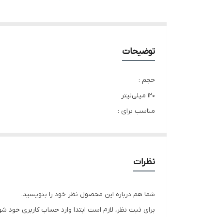
توضیحات
حجم :
120 میلی‌لیتر
مناسب برای :
آقایان
ویژگی ها :
مرطوب‌کننده پوست، آنتی‌باکتریال، طراوت‌بخش، فاقد پار
نظرات
مجوزها :
21/ظ/3238
شما هم درباره این محصول نظر خود را بنویسید.
گروه بویایی :
برای ثبت نظر، لازم است ابتدا وارد حساب کاربری خود شو