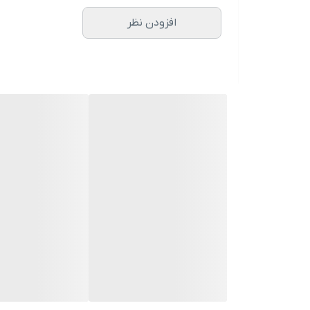
آروماتیک
افزودن نظر
نت آغازی :
ترنج، برگ بنفشه، میوه استوایی
نت میانی :
مریم گلی
نت پایانی :
چوب رز، مشک، کهربا