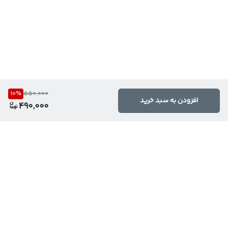
10
%
550,000
افزودن به سبد خرید
490,000
برگشت به بالا