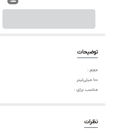
توضیحات
حجم :
100 میلی‌لیتر
مناسب برای :
بانوان و آقایان
نوع رایحه :
گرم و شیرین
نظرات
گروه بویایی :