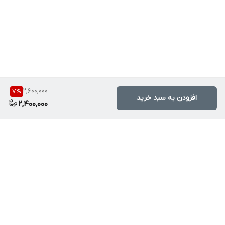
2,600,000
7
%
افزودن به سبد خرید
2,400,000
برگشت به بالا