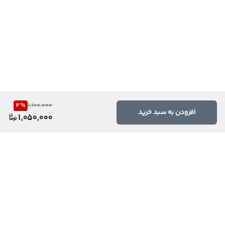
4
%
1,100,000
افزودن به سبد خرید
1,050,000
برگشت به بالا