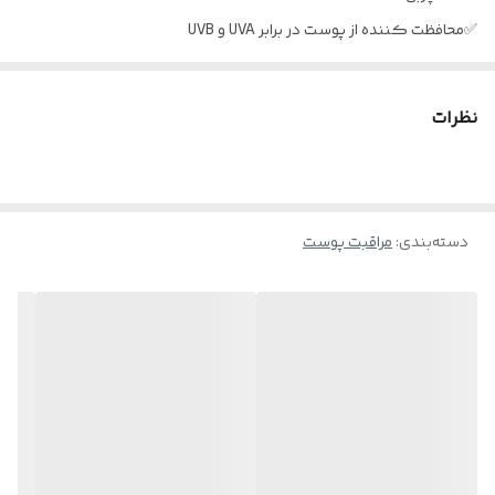
✅محافظت کننده از پوست در برابر UVA و UVB
✅دارای SPF 50
✅ضدتعریق
نظرات
✅کلاژن ساز
✅ضدآب
✅مناسب انواع پوست ها
✅حجم 50 میل
دسته‌بندی
:
مراقبت پوست
ترکیبات ضد آفتاب رنگی لدورا
✅زینک اکساید
✅دایمتیکون
✅روغن معدنی
✅دی پنتنول(ویتامین B5)
✅روغن کرچک