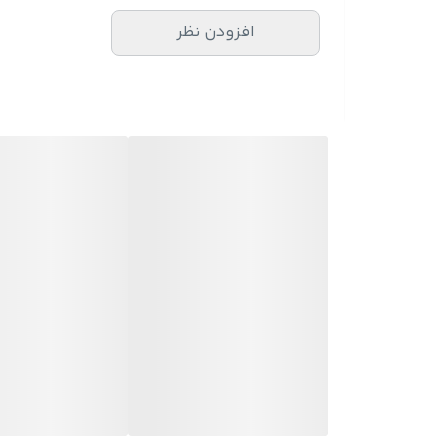
شرقی
افزودن نظر
نت آغازی :
برگ گل بنفشه، رزبری (تمشک قرمز)، لیمو
نت میانی :
نعناع هندی، یلانگ یلانگ
نت پایانی :
چوب عنبر، بالزامیک، وتیور