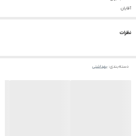
آقایان
ویژگی ها :
مرطوب‌کننده پوست، آنتی‌باکتریال، طراوت‌بخش، فاقد پارابن
نظرات
مجوزها :
3238/ظ/21
گروه بویایی :
فرش
دسته‌بندی
:
بهداشتی
نت آغازی :
سیب، برگ‌های سبز
نت میانی :
میموزا، نیلوفر آبی، دریایی
نت پایانی :
چوب سدر، خزه بلوط، مشک