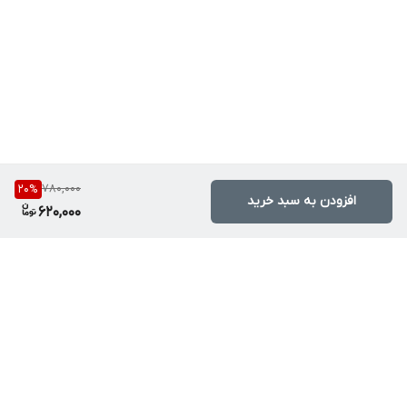
780,000
20
%
افزودن به سبد خرید
620,000
برگشت به بالا