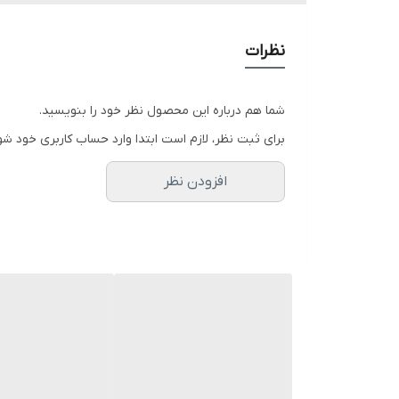
حجم/وزن
نظرات
300 میلی‌لیتر
شما هم درباره این محصول نظر خود را بنویسید.
جنس محفظه نگه دارنده
برای ثبت نظر، لازم است ابتدا وارد حساب کاربری خود شو
افزودن نظر
بطری پت
ترکیبات موثر
عصاره سدر، عصاره برگ مورد، عصاره حنا، عصاره گل ختمی، 
ویژگی ها