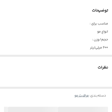
توضیحات
مناسب برای :
انواع مو
حجم/وزن :
200 میلی‌لیتر
نوع محفظه نگه دارنده :
بطری پت
نظرات
جنس محفظه نگه دارنده :
پلاستیک
ترکیبات موثر :
دسته‌بندی
:
مراقبت مو
عصاره گل محمدی، صمغ کتیرا، عصاره رزماری، ویتامین E، گلیسیرین،
روغن زیتون، روغن بادام شیرین
ویژگی :