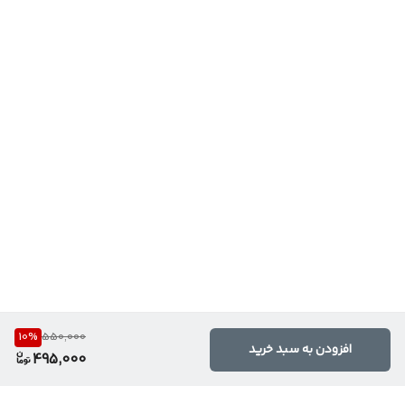
10
%
550,000
افزودن به سبد خرید
495,000