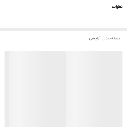
پوششی کاملاً صاف، مخملی و یکدست، ضد تعریق و مات، ضد آب دارای
نظرات
SPF15
دسته‌بندی
:
آرایشی