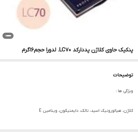
پنکیک حاوی کلاژن پددارکد LC70. لدورا حجم۱۶گرم
توضیحات
ویژگی ها :
کلاژن، هیالورونیک اسید، تالک، دایمتیکون، ویتامین E
ترکیبات :