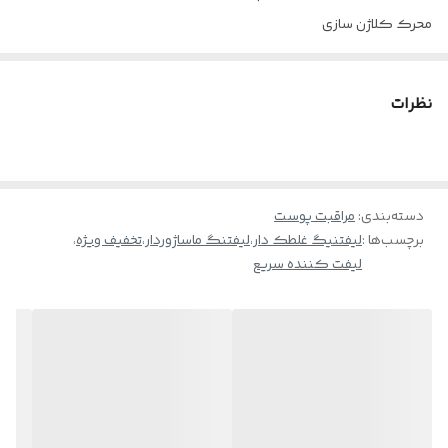
محرک کلاژن سازی
روش مصرف:
مقداري از کرم را پس از باز کردن قفل، از طريق فشار دادن به ماساژورها
نظرات
انتقال داده و بر روي پوست صورت، پيشاني و گردن به مدت 2 دقيقه ماساژ
دهيد.
دسته‌بندی
:
مراقبت پوست
برچسب‌ها :
لیفتنیگ غلطک دار
،
لیفتنگ ماساژوردار
،
تخفیف ویژه
،
لیفت کننده سریع