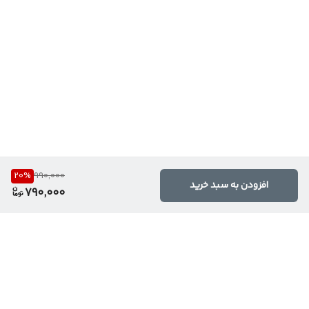
20
%
990,000
افزودن به سبد خرید
790,000
برگشت به بالا