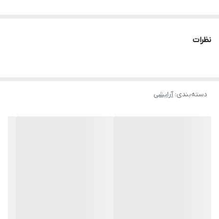
• فاقد سرب
نظرات
• ایجاد پوششی کاملا صاف و مخملی و یکدست ضد حساسیت و پوسته
پوسته شدن لب
دسته‌بندی
:
آرایشی
• شاداب کننده و نرم کننده پوست لب