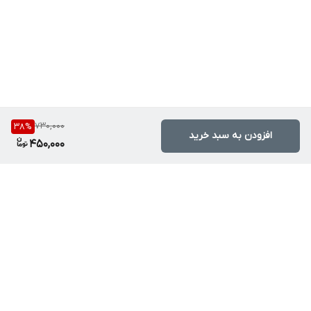
730,000
38
%
افزودن به سبد خرید
450,000
برگشت به بالا