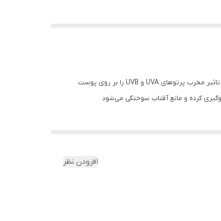
کرم ضدآفتاب با ترکیب منحصر به‌فرد و مؤثر خود، محافظت‌کننده قوی پوست در برابر پرتوهای مضر آفتاب است. استفاده این محصول تاثیر مخرب پرتوهای UVA و UVB را بر روی پوست
وگیری کرده و مانع آفتاب سوختگی می‌شود
افزودن نظر