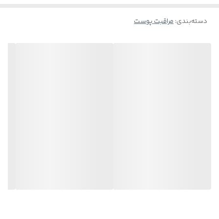
حساس، رفع و پیشگیری از ایجاد چین و چروک، جوان‌سازی پوست، داشتن
دسته‌بندی
:
مراقبت پوست
خواص ضدِ التهابی جز فواید این روغن است.