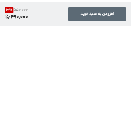
10
%
550,000
افزودن به سبد خرید
490,000
برگشت به بالا
ارسال ویژه
تخفیف ویژه محصولات
برکلیه سفارش ها