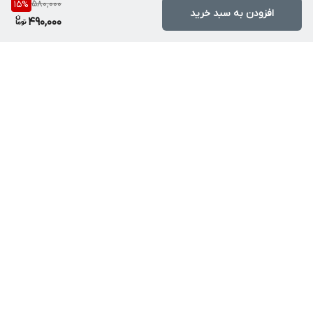
580,000
15
%
افزودن به سبد خرید
490,000
برگشت به بالا
ارسال ویژه
تخفیف ویژه محصولات
برکلیه سفارش ها