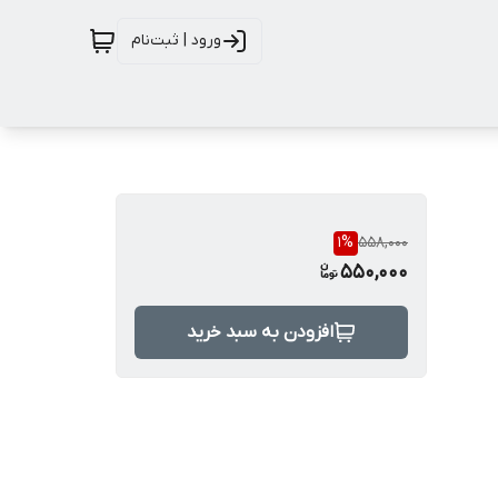
ورود | ثبت‌نام
1
%
558,000
550,000
افزودن به سبد خرید