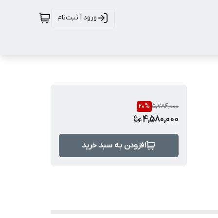
ورود | ثبت‌نام
20
%
5,784,000
4,580,000
افزودن به سبد خرید