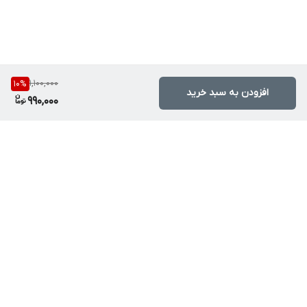
1,100,000
10
%
افزودن به سبد خرید
990,000
برگشت به بالا