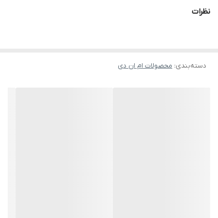
داشته باشند.
نظرات
یکی از بهترین محصولات برای ترمیم سریع لایه چربی سطح پوست، کره
بدن است.
دسته‌بندی
:
محصولات ام ان دی
این محصول از شی‌ باتر و کره دانه درخت کاکائو، انواع ویتامین‌های روغن
محلول را نیز برای پوست تامین می‌کنند.
ترکیبات:
آب دیونیزه، شی باتر، (مخلوط: گلیسریل استئارات و پی‌ای‌جی – 100
استئارات)، روغن میوه زیتون، روغن دانه کرچک، کاپریلیک/کاپریک
تری‌گلیسرید، روغن کرچک هیدروژنه، موم کارنائوبا، موم زنبور عسل،
گلیسرین، کره دانه درخت کاکائو، ستئاریل الکل، عصاره جوانه شاهی