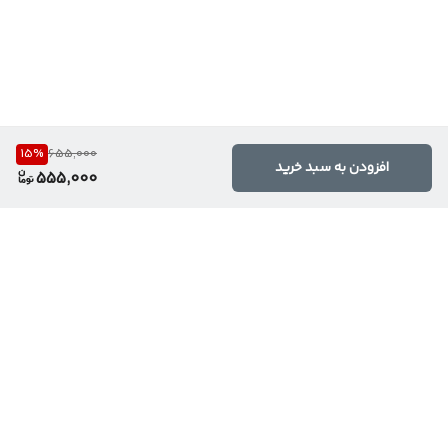
15
%
655,000
افزودن به سبد خرید
555,000
برگشت به بالا