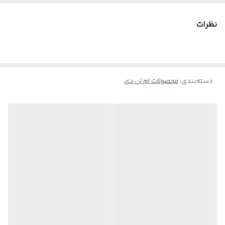
شامپوی فاقد سولفات، پارابن و نمک مناسب برای شستن روزانه پوست سر
چرب است که علاوه بر حذف آلاینده‌ها از مو و کف سر، چربی کف سر و
نظرات
موها را هم متعادل می‌کند.
تنظیم ترشح چربی در کف سر
دسته‌بندی
:
محافظت در برابر آلودگی
محصولات ام ان دی
کمک به کاهش التهاب کف سر
کاهش کدری مو
افزایش استحکام مو