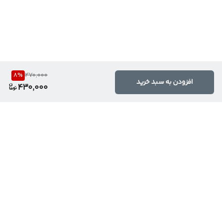
8
%
470,000
افزودن به سبد خرید
430,000
برگشت به بالا