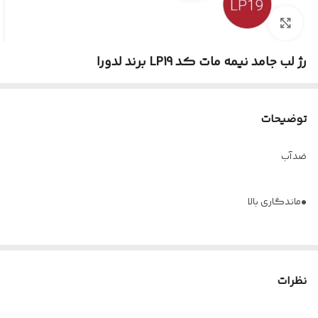
رژ لب جامد نیمه مات کد LP19 برند لدورا
توضیحات
ضدآب
•ماندگاری بالا
• فاقد سرب
نظرات
• ایجاد پوششی کاملا صاف و مخملی و یکدست ضد حساسیت و پوسته
پوسته شدن لب