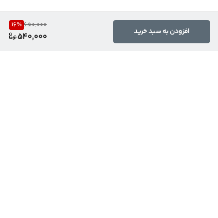
16
%
650,000
افزودن به سبد خرید
540,000
برگشت به بالا
ارسال ویژه
تخفیف ویژه محصولات
برکلیه سفارش ها