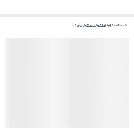
ویتامین‌های موجود در این کرم با داشتن خواص آنتی‌اکسیدانی، مانع از
تخریب کلاژن شده و سرعت روند پیری پوست را کند می‌کنند.
دسته‌بندی
:
محصولات خاویارلدورا