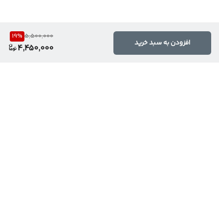
19
%
5,500,000
افزودن به سبد خرید
4,450,000
برگشت به بالا
ارسال ویژه
تخفیف ویژه محصولات
برکلیه سفارش ها