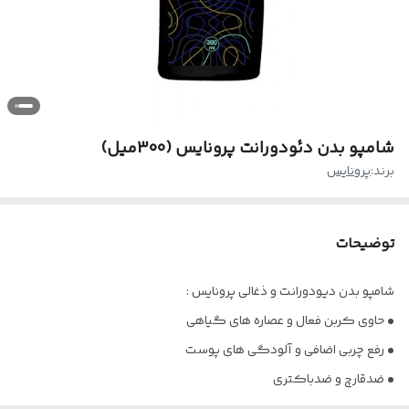
شامپو بدن دئودورانت پرونایس (300میل)
برند:
پرونایس
توضیحات
شامپو بدن دیودورانت و ذغالی پرونایس :
• حاوی کربن فعال و عصاره های گیاهی
• رفع چربی‌ اضافی و آلودگی های پوست
• ضدقارچ و ضدباکتری