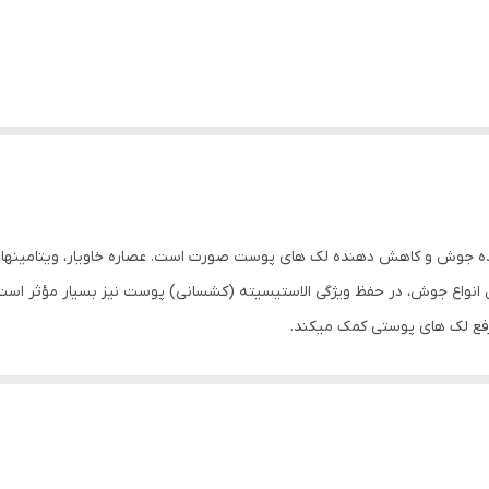
ترل انواع جوش، در حفظ ویژگی الاستیسیته (کشسانی) پوست نیز بسیار مؤثر اس
فع لک های پوستی کمک می­کند.
رفع لک های پوستی،کنترل و تنظیم چربی پوست کاهش التهابات پوستی و بهبو