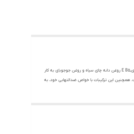
این محصول حرفه ای با داشتن عصاره خاویار، کنترل کننده جوش و کاهش دهنده لک های پوست صورت است. عصاره خاویار، ویتامین­های,E B5 روغن دانه چای سیاه و روغن جوجوبای به کار
ت. همچنین این ترکیبات با خواص ضدالتهابی خود، به
د و رفع جوش و آکنه به دلیل داشتن روغن دانه چای