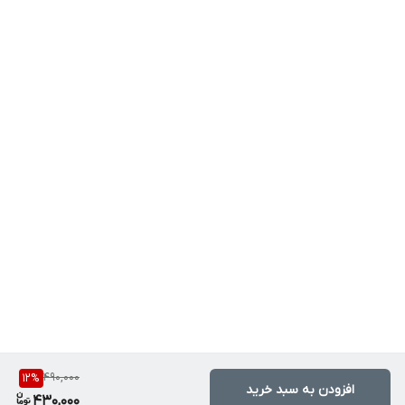
490,000
12
%
افزودن به سبد خرید
430,000