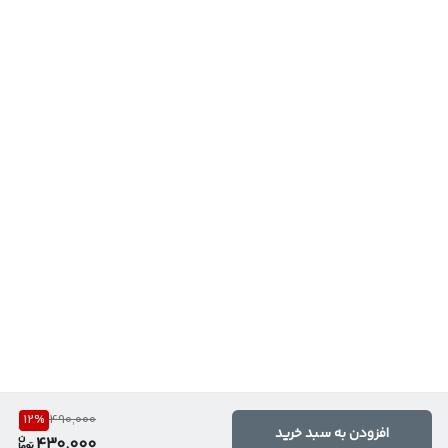
12
%
490,000
افزودن به سبد خرید
430,000