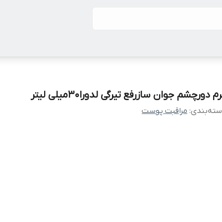
م دورچشم جوان سازرفع تیرگی لدورا30میلی لیتر
ته‌بندی
:
مراقبت پوست