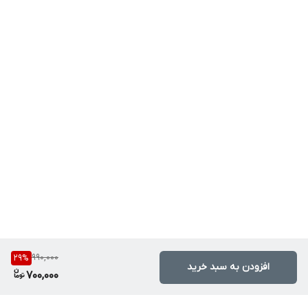
990,000
29
%
افزودن به سبد خرید
700,000