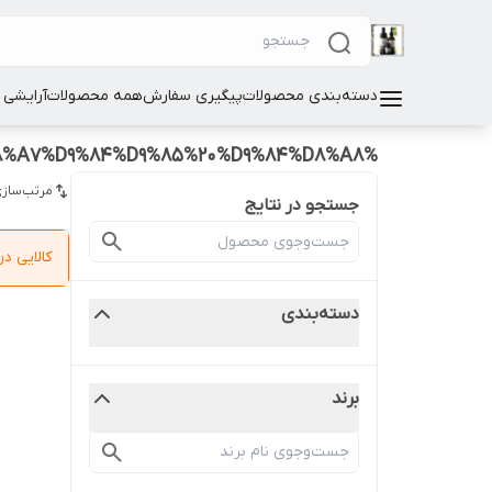
دسته‌بندی محصولات
پیگیری سفارش
همه محصولات
آرایشی
%D8%A8%D8%A7%D9%84%D9%85%20%D9%84%D8%A8
مرتب‌سازی
جستجو در نتایج
کالایی 
دسته‌بندی
برند