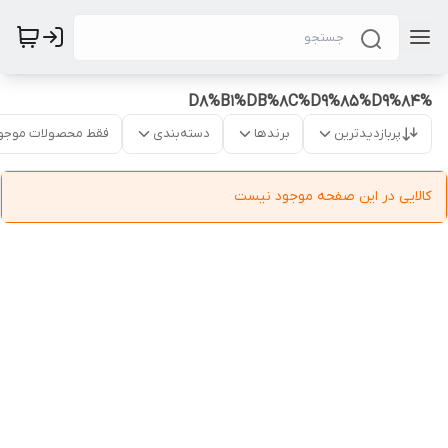
%D8%B1%DB%8C%D9%85%D9%84
پربازدیدترین
برندها
دسته‌بندی
فقط محصولات موجو
کالایی در این صفحه موجود نیست