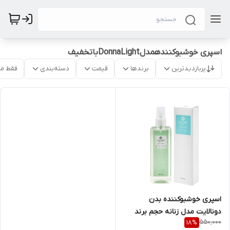
اسپری خوشبوکنندهمدلDonnaLightباتخفیف
پربازدیدترین
برندها
قیمت
دسته‌بندی
فقط م
اسپری خوشبوکننده بدن
دونالایت مدل زنانه حجم برند
550,000
18
%
لدورا ۱۱۵میل