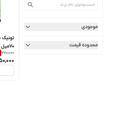
موجودی
تونیک 
محدوده قیمت
۷۰میل
770,000
50,000